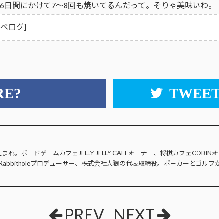
6日間にかけて7〜8回も焼いてるんだって。そりゃ美味いわ。
食べログ]
RE?
TWEET
生まれ。ボードゲームカフェJELLY JELLY CAFEオーナー、将棋カフェCOB
Rabbitholeプロデューサー、株式会社人狼の代表取締役。ポーカーとゴルフ
PREV
NEXT