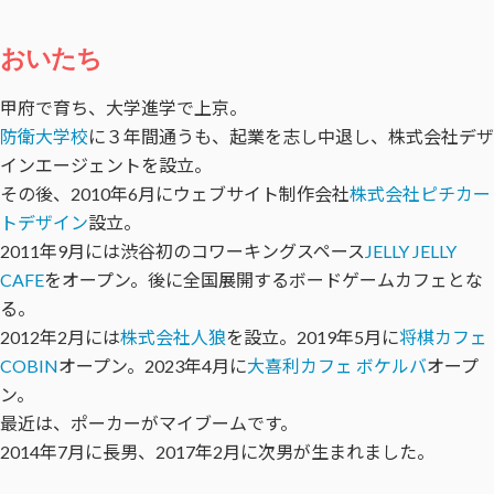
おいたち
甲府で育ち、大学進学で上京。
防衛大学校
に３年間通うも、起業を志し中退し、株式会社デザ
インエージェントを設立。
その後、2010年6月にウェブサイト制作会社
株式会社ピチカー
トデザイン
設立。
2011年9月には渋谷初のコワーキングスペース
JELLY JELLY
CAFE
をオープン。後に全国展開するボードゲームカフェとな
る。
2012年2月には
株式会社人狼
を設立。2019年5月に
将棋カフェ
COBIN
オープン。2023年4月に
大喜利カフェ ボケルバ
オープ
ン。
最近は、ポーカーがマイブームです。
2014年7月に長男、2017年2月に次男が生まれました。