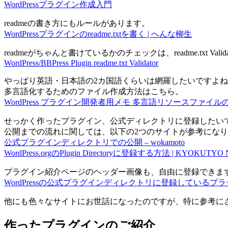
WordPressプラグイン作成入門
readmeの書き方にもルールがあります。
WordPressプラグインのreadme.txtを書く | へんな柳生
readmeがちゃんと書けているかのチェックは、readme.txt Valida
WordPress/BBPress Plugin readme.txt Validator
やっぱり英語・日本語の2カ国語くらいは網羅したいですよ
多言語化するためのファイル作成方法はこちら。
WordPress プラグイン開発者用メモ 多言語リソースファイルの作成手順 
せっかく作ったプラグイン、公式ディレクトリに登録したい
公開までの流れに関しては、以下の2つのサイトが参考にな
公式プラグインディレクトリでの公開 – wokamoto
WordPress.orgのPlugin Directoryに登録する方法 | KYOKUTYO
プラグイン紹介ページのヘッダー画像も、自由に登録できま
WordPressの公式プラグインディレクトリに登録しているプラ
他にも色々なサイトにお世話になったのですが、特に参考に
作ったプラグインのご紹介