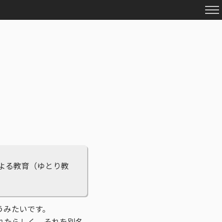
による教育（ゆとり教
うみたいです。
されたらしく、それを別名