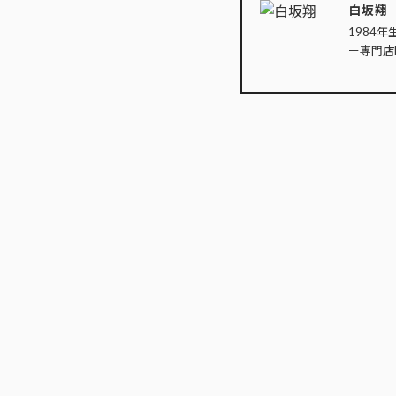
白坂翔
1984年
ー専門店