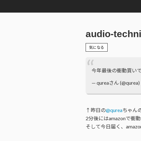
audio-t
気になる
今年最後の衝動買いで
— qureaさん (@qurea)
↑昨日の
@qurea
ちゃん
2分後にはamazonで
そして今日届く、amaz