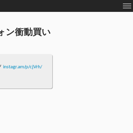
ドフォン衝動買い
ノ
instagr.am/p/cjVrh/