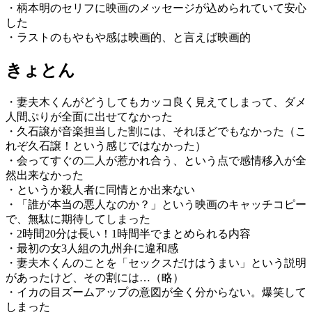
・柄本明のセリフに映画のメッセージが込められていて安心
した
・ラストのもやもや感は映画的、と言えば映画的
きょとん
・妻夫木くんがどうしてもカッコ良く見えてしまって、ダメ
人間ぷりが全面に出せてなかった
・久石譲が音楽担当した割には、それほどでもなかった（こ
れぞ久石譲！という感じではなかった）
・会ってすぐの二人が惹かれ合う、という点で感情移入が全
然出来なかった
・というか殺人者に同情とか出来ない
・「誰が本当の悪人なのか？」という映画のキャッチコピー
で、無駄に期待してしまった
・2時間20分は長い！1時間半でまとめられる内容
・最初の女3人組の九州弁に違和感
・妻夫木くんのことを「セックスだけはうまい」という説明
があったけど、その割には…（略）
・イカの目ズームアップの意図が全く分からない。爆笑して
しまった