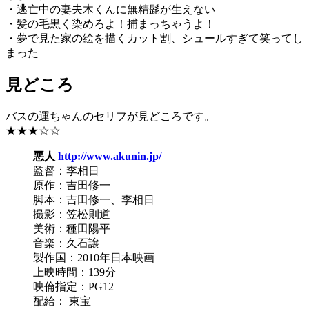
・逃亡中の妻夫木くんに無精髭が生えない
・髪の毛黒く染めろよ！捕まっちゃうよ！
・夢で見た家の絵を描くカット割、シュールすぎて笑ってし
まった
見どころ
バスの運ちゃんのセリフが見どころです。
★★★☆☆
悪人
http://www.akunin.jp/
監督：李相日
原作：吉田修一
脚本：吉田修一、李相日
撮影：笠松則道
美術：種田陽平
音楽：久石譲
製作国：2010年日本映画
上映時間：139分
映倫指定：PG12
配給： 東宝