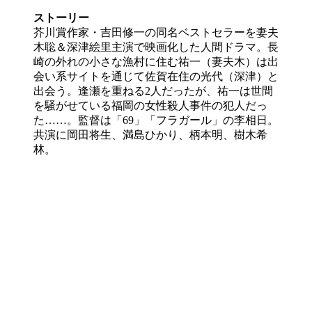
ストーリー
芥川賞作家・吉田修一の同名ベストセラーを妻夫
木聡＆深津絵里主演で映画化した人間ドラマ。長
崎の外れの小さな漁村に住む祐一（妻夫木）は出
会い系サイトを通じて佐賀在住の光代（深津）と
出会う。逢瀬を重ねる2人だったが、祐一は世間
を騒がせている福岡の女性殺人事件の犯人だっ
た……。監督は「69」「フラガール」の李相日。
共演に岡田将生、満島ひかり、柄本明、樹木希
林。