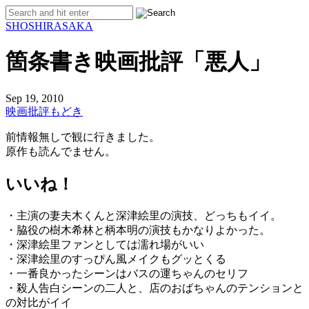
SHO
SHIRASAKA
箇条書き映画批評「悪人」
Sep 19, 2010
映画批評もどき
前情報無しで観に行きました。
原作も読んでません。
いいね！
・主演の妻夫木くんと深津絵里の演技、どっちもイイ。
・脇役の樹木希林と柄本明の演技もかなりよかった。
・深津絵里ファンとしては濡れ場がいい
・深津絵里のすっぴん風メイクもグッとくる
・一番良かったシーンはバスの運ちゃんのセリフ
・殺人告白シーンの二人と、店のおばちゃんのテンションと
の対比がイイ