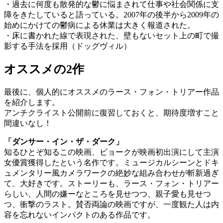
・過去に何度も散発的な鬱に悩まされて仕事や社会関係に支
障をきたしていると語っている。2007年の後半から2009年の
始めにかけての鬱病による休業は大きく報道された。
・床に書かれた線で表現された、壁もないセット上の町で撮
影する手法を採用（ドッグヴィル）
オススメの2作
最後に、個人的にオススメのラース・フォン・トリアー作品
を紹介します。
アンチクライスト公開前に復習しておくと、期待度増すこと
間違いなし！
「ダンサー・イン・ザ・ダーク」
知るひとぞ知るこの映画、ビョークが映画初出演にして主演
女優賞獲得したという名作です。ミュージカルシーンとドキ
ュメンタリー風カメラワークの絶妙な組み合わせが斬新過ぎ
て、大好きです。ストーリーも、ラース・フォン・トリアー
らしい、人間の嫌ーなところを見せつつ、親子愛も見せつ
つ、衝撃のラスト。賛否両論の映画ですが、一度観た人は内
容を忘れないインパクトのある作品です。