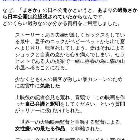
なぜ、
「まさか」
の日本公開かというと、
あまりの過激さか
ら日本公開は絶望視されていたから
なんです。
どのくらい過激なのか分かる資料をご用意しました。
ストーリー：ある夫婦が激しくセックスをしてい
る最中、息子のニックがベビーベットから出て窓
へよじ登り、転落死してしまう。妻はそれによる
ショックと自責の念から心を病んでしまい、セラ
ピストである夫の提案で一緒に療養の為に森の山
小屋へ移ることになる。
少なくとも4人の観客が激しい暴力シーンのため
に鑑賞中に
気絶した
上映後の記者会見も荒れ、冒頭で「この映画を作
った
自己弁護と釈明
をしてください」という質問
がトリアーに投げかけられた。
「世界一の大物映画監督と自称する監督による、
女性嫌いの最たる作品
」と非難された。