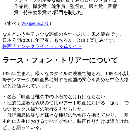
デンマークの主要な映画賞であるロベルト賞では
作品賞、撮影賞、編集賞、監督賞、脚本賞、音響
賞、特殊効果賞の
7部門を制した
。
（すべて
Wikipediaより
）
なんというキテレツな評価のされっぷり！鬼才健在です。
日本公開は2011年早春。もちろん、R18！楽しみです。
映画「アンチクライスト」公式サイト
ラース・フォン・トリアーについて
1956年生まれ。様々なスタイルの映画で知られ、1980年代以
降デンマークの映画界に対する他国の関心を高めた中心人物
だと評価されています。
・名言「映画は靴の中の小石でなければならない」
・性的に過激な表現の使用がアート映画における「振り」で
ないセックス描写の流行をもたらした。
・飛行機恐怖症など様々な種類の恐怖症を抱えており、「基
本的に人生におけるすべてが怖い。映画作りだけは違うけれ
ど」と語っている。