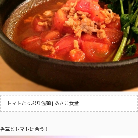
トマトたっぷり温麺 | あさこ食堂
香草とトマトは合う！