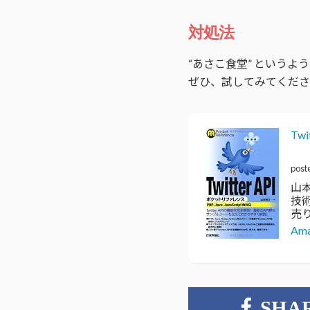
対処法
“あさこ食堂” という
ぜひ、試してみてくださ
Tw
post
山
技
売り
Am
SHA