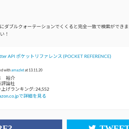
ようにダブルクォーテーションでくくると完全一致で検索ができま
い！
itter API ポケットリファレンス (POCKET REFERENCE)
ed with
amazlet
at 13.11.20
本 裕介
術評論社
上げランキング: 24,552
azon.co.jpで詳細を見る
RE?
TWEET