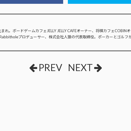
生まれ。ボードゲームカフェJELLY JELLY CAFEオーナー、将棋カフェCOB
Rabbitholeプロデューサー、株式会社人狼の代表取締役。ポーカーとゴルフ
PREV
NEXT