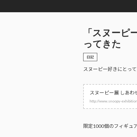
「スヌーピ
ってきた
日記
スヌーピー好きにとって
スヌーピー展 しあわ
http://www.snoopy-exhibition
限定1000個のフィギ