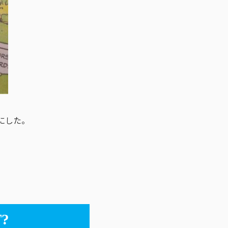
にした。
?