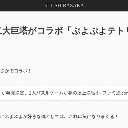
SHO
SHIRASAKA
二大巨塔がコラボ「ぷよぷよテト
さかのコラボ！
発売決定、2大パズルゲームが夢の頂上決戦!! – ファミ通.co
にぷよぷよが好きな僕としては、これは気になりまくる！