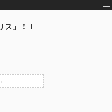
リス」！！
m