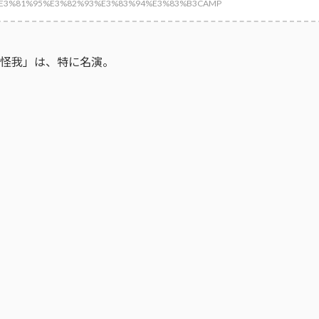
g/wiki/%E3%81%95%E3%82%93%E3%83%94%E3%83%B3CAMP
怪我」は、特に名演。