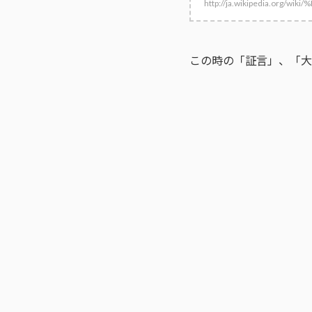
http://ja.wikipedia.or
この時の「証言」、「大