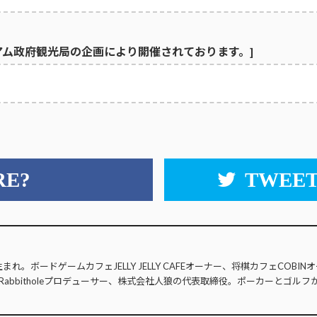
アム政府観光局の企画により開催されております。]
RE?
TWEET
生まれ。ボードゲームカフェJELLY JELLY CAFEオーナー、将棋カフェCOB
Rabbitholeプロデューサー、株式会社人狼の代表取締役。ポーカーとゴルフ