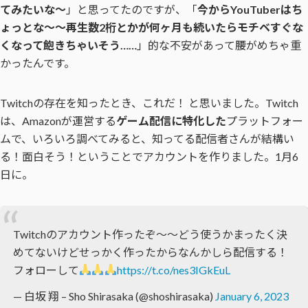
てみたいな〜
」と思ってたのですが、「
今からYouTuberはち
ょっとな〜〜再生数2桁とかが何ヶ月も続いたらモチベすぐな
くなって飽きちゃいそう……
」的な不安があって腰がめちゃ重
かったんです。
Twitchの存在を知ったとき、これだ！ と思いました。Twitch
は、Amazonが運営する
ゲーム配信に特化した
プラットフォー
ムで、いろいろ調べてみると、知ってる配信者さんが結構い
る！面白そう！ということでアカウントを作りました。1月6
日に。
Twitchのアカウント作ったぞ〜〜どう使うかまったく決
めてないけどせっかく作ったからなんかしら配信する！
フォローして
https://t.co/nes3IGkEuL
— 白坂 翔 – Sho Shirasaka (@shoshirasaka)
January 6, 2023